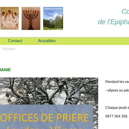
Co
de l'Epiph
Contact
Actualités
Parution
HANIE
Pendant les va
- vêpres ou ado
Chaque jeudi a
0977 304 358.