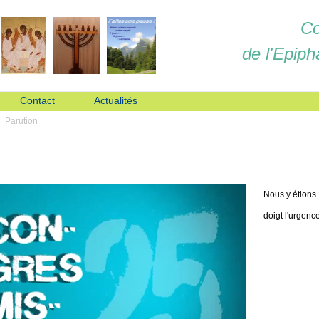
Co
de l'Epiph
Contact
Actualités
Parution
Nous y étions.
doigt l'urgence