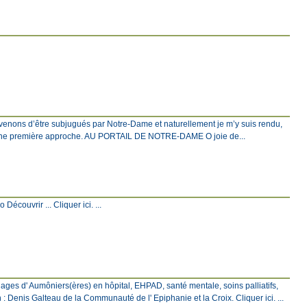
venons d’être subjugués par Notre-Dame et naturellement je m’y suis rendu,
c une première approche. AU PORTAIL DE NOTRE-DAME O joie de...
écouvrir ... Cliquer ici. ...
ages d' Aumôniers(ères) en hôpital, EHPAD, santé mentale, soins palliatifs,
: Denis Galteau de la Communauté de l' Epiphanie et la Croix. Cliquer ici. ...