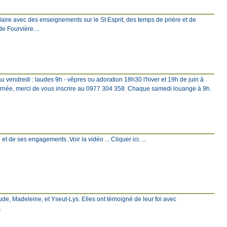
ire avec des enseignements sur le St Esprit, des temps de prière et de
e Fourvière....
u vendredi : laudes 9h - vêpres ou adoration 18h30 l'hiver et 19h de juin à
rnée, merci de vous inscrire au 0977 304 358. Chaque samedi louange à 9h.
et de ses engagements..Voir la vidéo ... Cliquer ici. ...
ude, Madeleine, et Yseut-Lys. Elles ont témoigné de leur foi avec
.