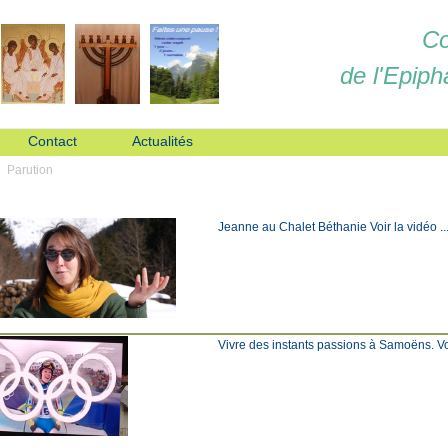
Co
de l'Epiph
Contact
Actualités
Parution
Jeanne au Chalet Béthanie Voir la vidéo ... C
Vivre des instants passions à Samoëns. Voir l