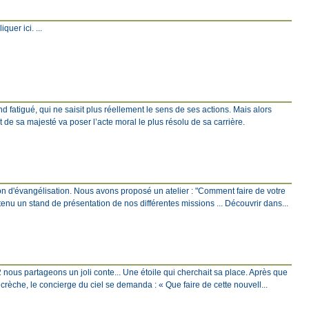
quer ici. ...
fatigué, qui ne saisit plus réellement le sens de ses actions. Mais alors
 de sa majesté va poser l’acte moral le plus résolu de sa carrière.
ion d'évangélisation. Nous avons proposé un atelier : "Comment faire de votre
tenu un stand de présentation de nos différentes missions ... Découvrir dans...
2 nous partageons un joli conte... Une étoile qui cherchait sa place. Après que
a crèche, le concierge du ciel se demanda : « Que faire de cette nouvell...