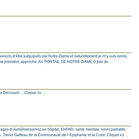
venons d’être subjugués par Notre-Dame et naturellement je m’y suis rendu,
c une première approche. AU PORTAIL DE NOTRE-DAME O joie de...
écouvrir ... Cliquer ici. ...
ages d' Aumôniers(ères) en hôpital, EHPAD, santé mentale, soins palliatifs,
: Denis Galteau de la Communauté de l' Epiphanie et la Croix. Cliquer ici. ...