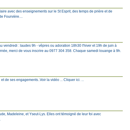
ire avec des enseignements sur le St Esprit, des temps de prière et de
e Fourvière....
u vendredi : laudes 9h - vêpres ou adoration 18h30 l'hiver et 19h de juin à
rnée, merci de vous inscrire au 0977 304 358. Chaque samedi louange à 9h.
et de ses engagements..Voir la vidéo ... Cliquer ici. ...
ude, Madeleine, et Yseut-Lys. Elles ont témoigné de leur foi avec
.