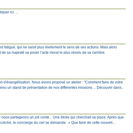
quer ici. ...
fatigué, qui ne saisit plus réellement le sens de ses actions. Mais alors
 de sa majesté va poser l’acte moral le plus résolu de sa carrière.
ion d'évangélisation. Nous avons proposé un atelier : "Comment faire de votre
tenu un stand de présentation de nos différentes missions ... Découvrir dans...
2 nous partageons un joli conte... Une étoile qui cherchait sa place. Après que
a crèche, le concierge du ciel se demanda : « Que faire de cette nouvell...