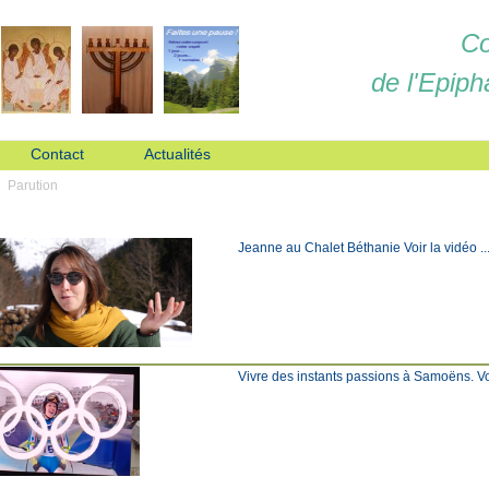
Co
de l'Epiph
Contact
Actualités
Parution
Jeanne au Chalet Béthanie Voir la vidéo ... C
Vivre des instants passions à Samoëns. Voir l