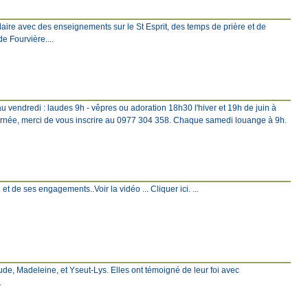
ire avec des enseignements sur le St Esprit, des temps de prière et de
e Fourvière....
u vendredi : laudes 9h - vêpres ou adoration 18h30 l'hiver et 19h de juin à
rnée, merci de vous inscrire au 0977 304 358. Chaque samedi louange à 9h.
et de ses engagements..Voir la vidéo ... Cliquer ici. ...
ude, Madeleine, et Yseut-Lys. Elles ont témoigné de leur foi avec
.