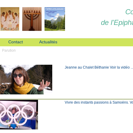
Co
de l'Epiph
Contact
Actualités
Parution
Jeanne au Chalet Béthanie Voir la vidéo ... C
Vivre des instants passions à Samoëns. Voir l