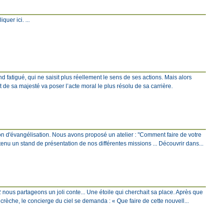
quer ici. ...
fatigué, qui ne saisit plus réellement le sens de ses actions. Mais alors
 de sa majesté va poser l’acte moral le plus résolu de sa carrière.
ion d'évangélisation. Nous avons proposé un atelier : "Comment faire de votre
tenu un stand de présentation de nos différentes missions ... Découvrir dans...
2 nous partageons un joli conte... Une étoile qui cherchait sa place. Après que
a crèche, le concierge du ciel se demanda : « Que faire de cette nouvell...