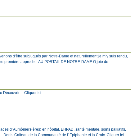
venons d’être subjugués par Notre-Dame et naturellement je m’y suis rendu,
c une première approche. AU PORTAIL DE NOTRE-DAME O joie de...
écouvrir ... Cliquer ici. ...
ages d' Aumôniers(ères) en hôpital, EHPAD, santé mentale, soins palliatifs,
: Denis Galteau de la Communauté de l' Epiphanie et la Croix. Cliquer ici. ...