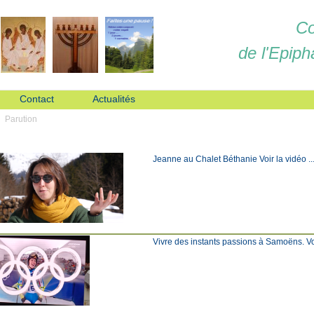
Co
de l'Epiph
Contact
Actualités
Parution
Jeanne au Chalet Béthanie Voir la vidéo ... C
Vivre des instants passions à Samoëns. Voir l