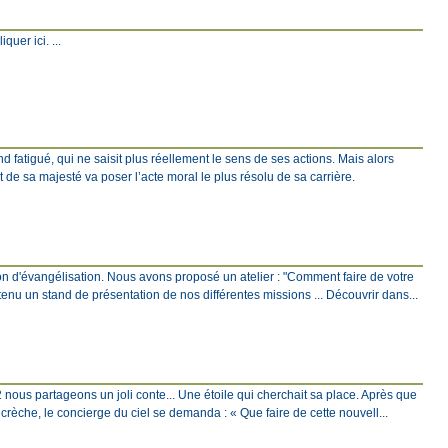
quer ici. ...
fatigué, qui ne saisit plus réellement le sens de ses actions. Mais alors
 de sa majesté va poser l’acte moral le plus résolu de sa carrière.
ion d'évangélisation. Nous avons proposé un atelier : "Comment faire de votre
tenu un stand de présentation de nos différentes missions ... Découvrir dans...
2 nous partageons un joli conte... Une étoile qui cherchait sa place. Après que
a crèche, le concierge du ciel se demanda : « Que faire de cette nouvell...