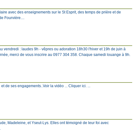
ire avec des enseignements sur le St Esprit, des temps de prière et de
e Fourvière....
u vendredi : laudes 9h - vêpres ou adoration 18h30 l'hiver et 19h de juin à
rnée, merci de vous inscrire au 0977 304 358. Chaque samedi louange à 9h.
et de ses engagements..Voir la vidéo ... Cliquer ici. ...
ude, Madeleine, et Yseut-Lys. Elles ont témoigné de leur foi avec
.