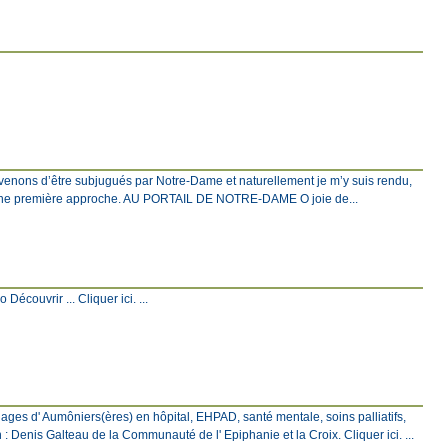
venons d’être subjugués par Notre-Dame et naturellement je m’y suis rendu,
c une première approche. AU PORTAIL DE NOTRE-DAME O joie de...
écouvrir ... Cliquer ici. ...
ages d' Aumôniers(ères) en hôpital, EHPAD, santé mentale, soins palliatifs,
: Denis Galteau de la Communauté de l' Epiphanie et la Croix. Cliquer ici. ...