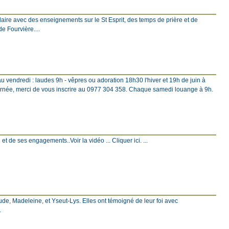
ire avec des enseignements sur le St Esprit, des temps de prière et de
e Fourvière....
u vendredi : laudes 9h - vêpres ou adoration 18h30 l'hiver et 19h de juin à
rnée, merci de vous inscrire au 0977 304 358. Chaque samedi louange à 9h.
et de ses engagements..Voir la vidéo ... Cliquer ici. ...
ude, Madeleine, et Yseut-Lys. Elles ont témoigné de leur foi avec
.