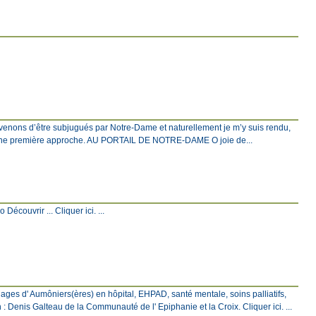
venons d’être subjugués par Notre-Dame et naturellement je m’y suis rendu,
c une première approche. AU PORTAIL DE NOTRE-DAME O joie de...
écouvrir ... Cliquer ici. ...
ages d' Aumôniers(ères) en hôpital, EHPAD, santé mentale, soins palliatifs,
: Denis Galteau de la Communauté de l' Epiphanie et la Croix. Cliquer ici. ...