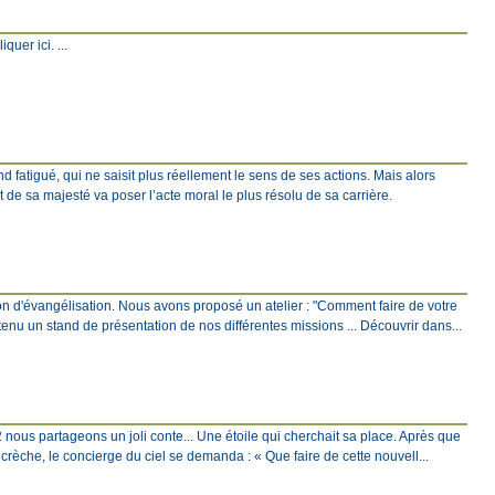
quer ici. ...
fatigué, qui ne saisit plus réellement le sens de ses actions. Mais alors
 de sa majesté va poser l’acte moral le plus résolu de sa carrière.
ion d'évangélisation. Nous avons proposé un atelier : "Comment faire de votre
tenu un stand de présentation de nos différentes missions ... Découvrir dans...
2 nous partageons un joli conte... Une étoile qui cherchait sa place. Après que
a crèche, le concierge du ciel se demanda : « Que faire de cette nouvell...