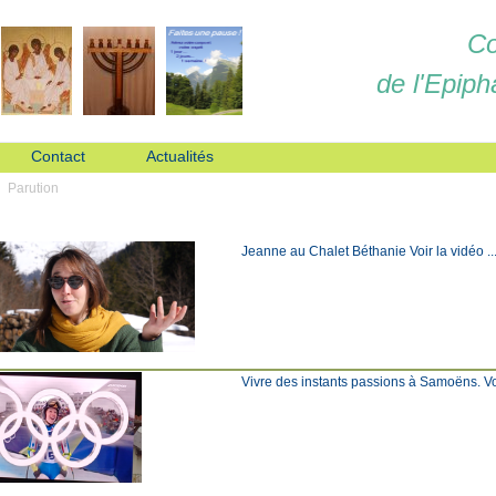
Co
de l'Epiph
Contact
Actualités
Parution
Jeanne au Chalet Béthanie Voir la vidéo ... C
Vivre des instants passions à Samoëns. Voir l