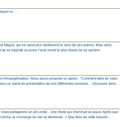
quer ici. ...
fatigué, qui ne saisit plus réellement le sens de ses actions. Mais alors
 de sa majesté va poser l’acte moral le plus résolu de sa carrière.
ion d'évangélisation. Nous avons proposé un atelier : "Comment faire de votre
tenu un stand de présentation de nos différentes missions ... Découvrir dans...
2 nous partageons un joli conte... Une étoile qui cherchait sa place. Après que
a crèche, le concierge du ciel se demanda : « Que faire de cette nouvell...