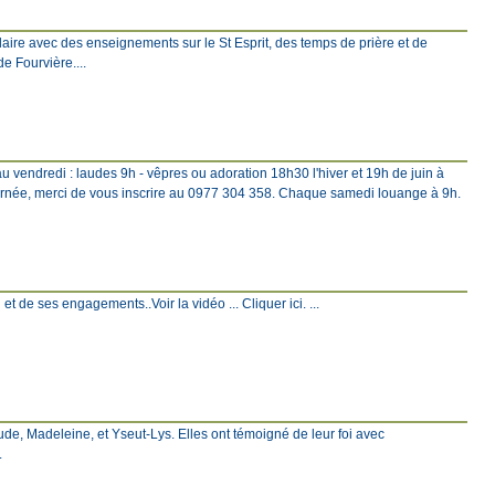
ire avec des enseignements sur le St Esprit, des temps de prière et de
e Fourvière....
u vendredi : laudes 9h - vêpres ou adoration 18h30 l'hiver et 19h de juin à
rnée, merci de vous inscrire au 0977 304 358. Chaque samedi louange à 9h.
et de ses engagements..Voir la vidéo ... Cliquer ici. ...
ude, Madeleine, et Yseut-Lys. Elles ont témoigné de leur foi avec
.