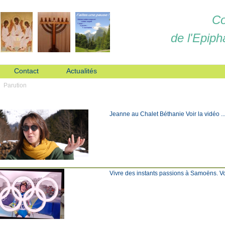
Co
de l'Epiph
Contact
Actualités
Parution
Jeanne au Chalet Béthanie Voir la vidéo ... C
Vivre des instants passions à Samoëns. Voir l