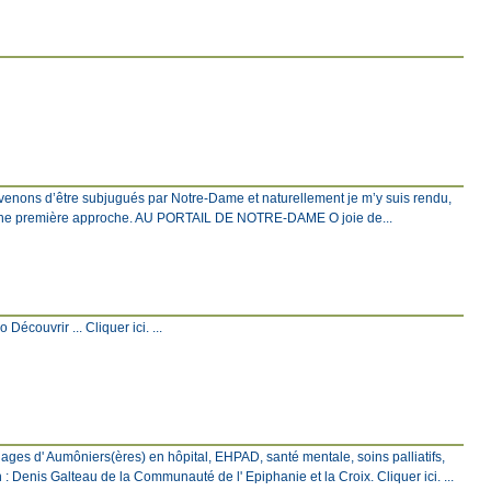
venons d’être subjugués par Notre-Dame et naturellement je m’y suis rendu,
c une première approche. AU PORTAIL DE NOTRE-DAME O joie de...
écouvrir ... Cliquer ici. ...
ages d' Aumôniers(ères) en hôpital, EHPAD, santé mentale, soins palliatifs,
: Denis Galteau de la Communauté de l' Epiphanie et la Croix. Cliquer ici. ...