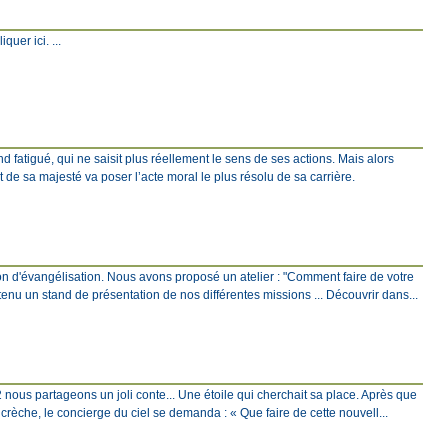
quer ici. ...
fatigué, qui ne saisit plus réellement le sens de ses actions. Mais alors
 de sa majesté va poser l’acte moral le plus résolu de sa carrière.
ion d'évangélisation. Nous avons proposé un atelier : "Comment faire de votre
tenu un stand de présentation de nos différentes missions ... Découvrir dans...
2 nous partageons un joli conte... Une étoile qui cherchait sa place. Après que
a crèche, le concierge du ciel se demanda : « Que faire de cette nouvell...